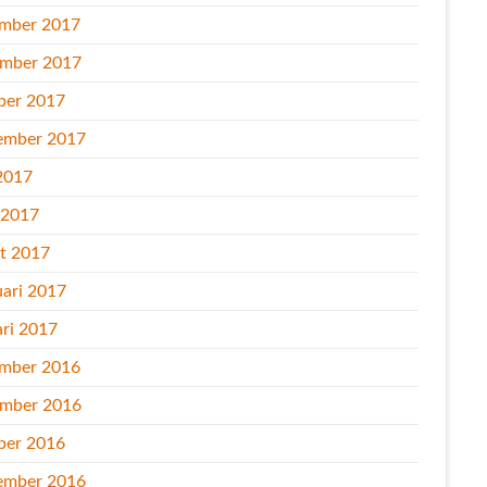
mber 2017
mber 2017
ber 2017
ember 2017
2017
l 2017
t 2017
uari 2017
ari 2017
mber 2016
mber 2016
ber 2016
ember 2016