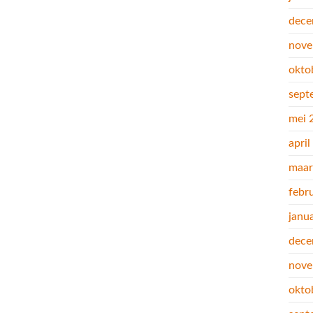
dece
nove
okto
sept
mei 
apri
maar
febr
janu
dece
nove
okto