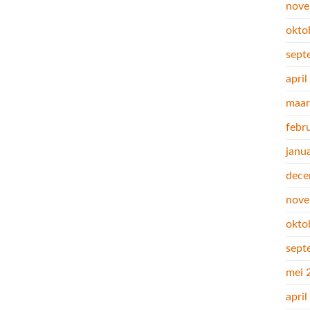
nove
okto
sept
apri
maar
febr
janu
dece
nove
okto
sept
mei 
apri