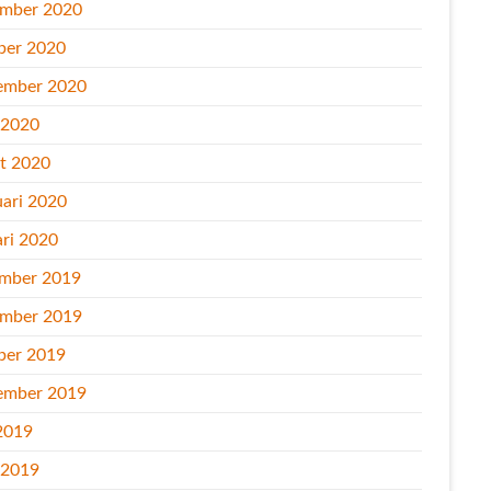
mber 2020
ber 2020
ember 2020
l 2020
t 2020
uari 2020
ari 2020
mber 2019
mber 2019
ber 2019
ember 2019
2019
l 2019