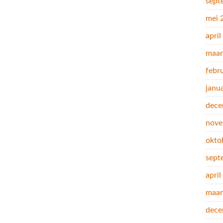
sept
mei 
apri
maar
febr
janu
dece
nove
okto
sept
apri
maar
dece