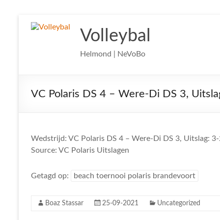
Ga
naar
Volleybal
de
inhoud
Helmond | NeVoBo
VC Polaris DS 4 – Were-Di DS 3, Uitsla
Wedstrijd: VC Polaris DS 4 – Were-Di DS 3, Uitslag: 3-
Source: VC Polaris Uitslagen
Getagd op:
beach toernooi polaris brandevoort
Boaz Stassar
25-09-2021
Uncategorized