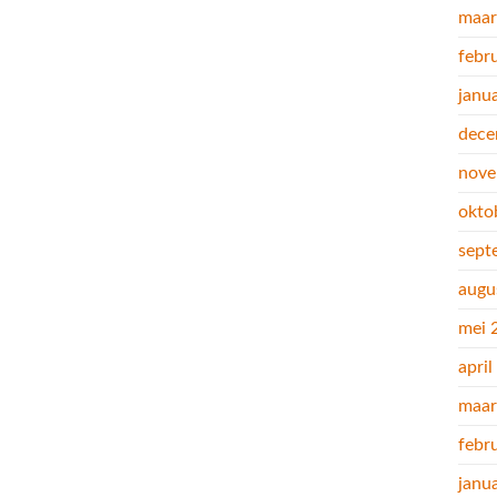
maar
febr
janu
dece
nove
okto
sept
augu
mei 
apri
maar
febr
janu