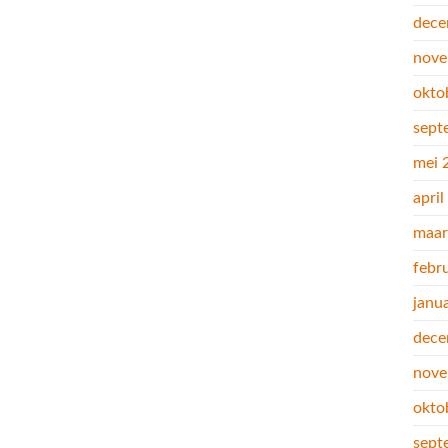
dece
nove
okto
sept
mei 
apri
maar
febr
janu
dece
nove
okto
sept