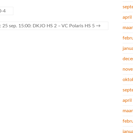
sept
0-4
apri
n: 25 sep. 15:00: DKJO HS 2 – VC Polaris HS 5
→
maar
febr
janu
dece
nove
okto
sept
apri
maar
febr
janu