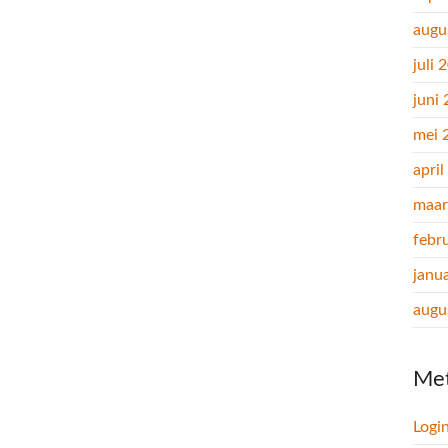
augu
juli 
juni
mei 
apri
maar
febr
janu
augu
Me
Logi