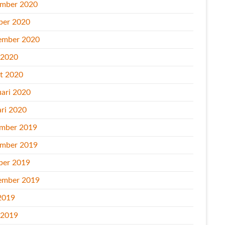
mber 2020
ber 2020
ember 2020
l 2020
t 2020
uari 2020
ari 2020
mber 2019
mber 2019
ber 2019
ember 2019
2019
l 2019