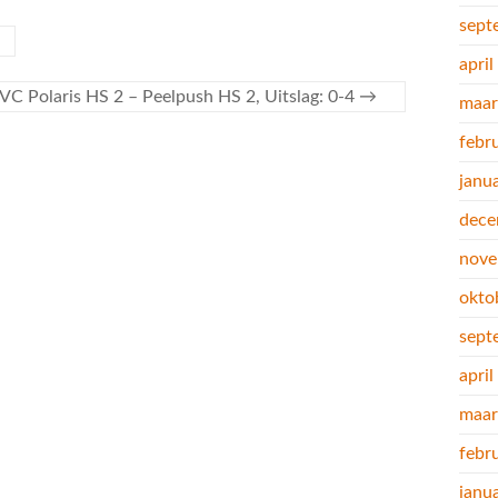
sept
apri
VC Polaris HS 2 – Peelpush HS 2, Uitslag: 0-4
→
maar
febr
janu
dece
nove
okto
sept
apri
maar
febr
janu