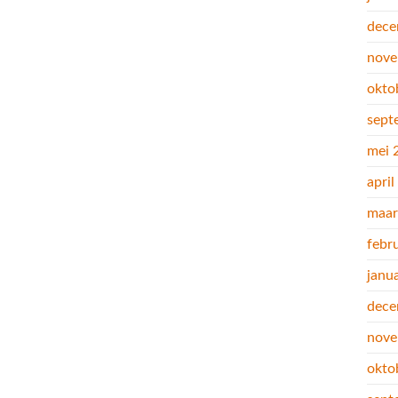
dece
nove
okto
sept
mei 
apri
maar
febr
janu
dece
nove
okto