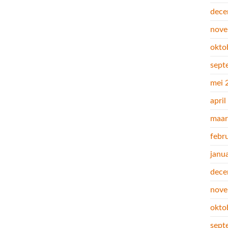
dece
nove
okto
sept
mei 
apri
maar
febr
janu
dece
nove
okto
sept