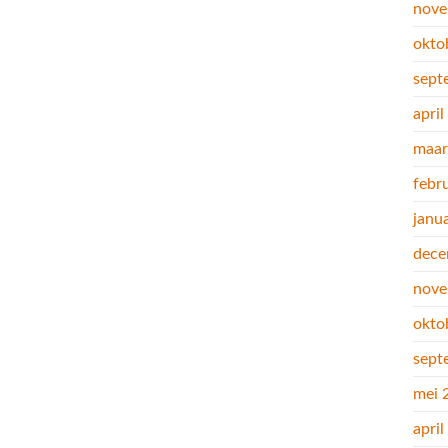
nove
okto
sept
apri
maar
febr
janu
dece
nove
okto
sept
mei 
apri