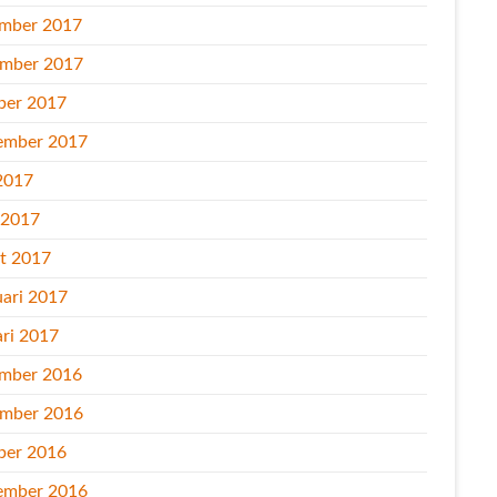
mber 2017
mber 2017
ber 2017
ember 2017
2017
l 2017
t 2017
uari 2017
ari 2017
mber 2016
mber 2016
ber 2016
ember 2016