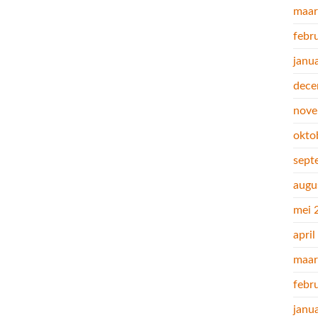
maar
febr
janu
dece
nove
okto
sept
augu
mei 
apri
maar
febr
janu