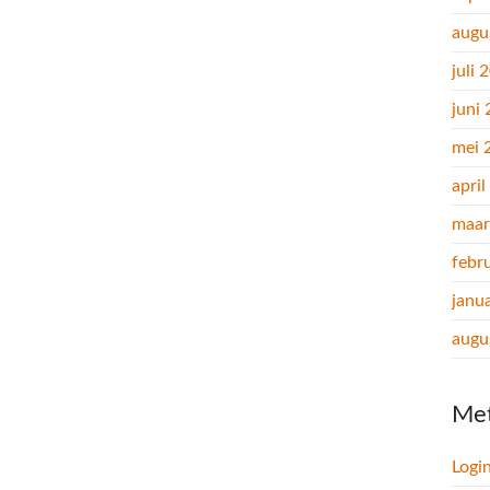
augu
juli 
juni
mei 
apri
maar
febr
janu
augu
Me
Logi