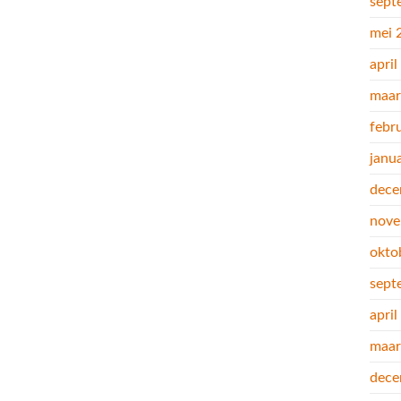
sept
mei 
apri
maar
febr
janu
dece
nove
okto
sept
apri
maar
dece