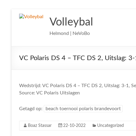
Ga
naar
Volleybal
de
inhoud
Helmond | NeVoBo
VC Polaris DS 4 – TFC DS 2, Uitslag: 3-
Wedstrijd: VC Polaris DS 4 – TFC DS 2, Uitslag: 3-1, S
Source: VC Polaris Uitslagen
Getagd op:
beach toernooi polaris brandevoort
Boaz Stassar
22-10-2022
Uncategorized