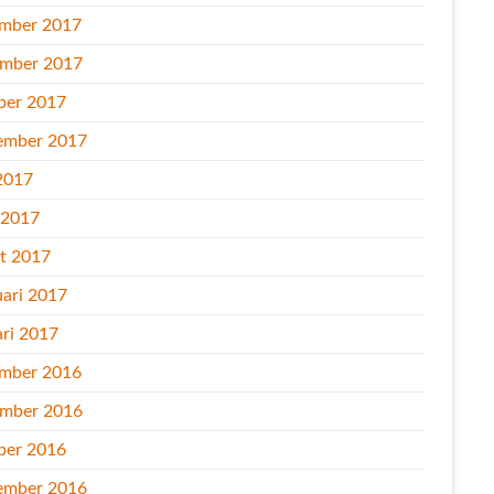
mber 2017
mber 2017
ber 2017
ember 2017
2017
l 2017
t 2017
uari 2017
ari 2017
mber 2016
mber 2016
ber 2016
ember 2016