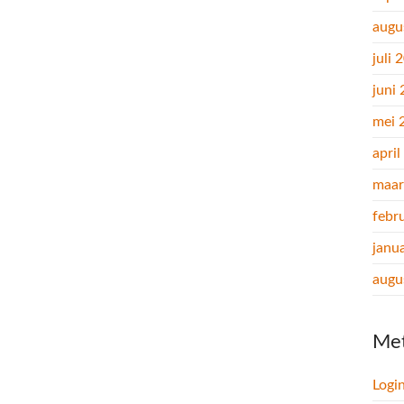
augu
juli 
juni
mei 
apri
maar
febr
janu
augu
Me
Logi