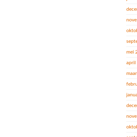
dece
nove
okto
sept
mei 
apri
maar
febr
janu
dece
nove
okto