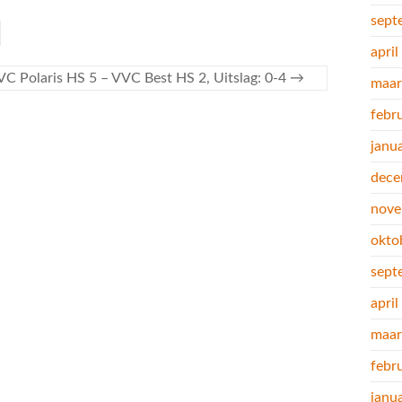
sept
apri
VC Polaris HS 5 – VVC Best HS 2, Uitslag: 0-4
→
maar
febr
janu
dece
nove
okto
sept
apri
maar
febr
janu