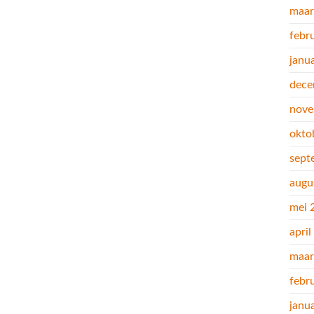
maar
febr
janu
dece
nove
okto
sept
augu
mei 
apri
maar
febr
janu