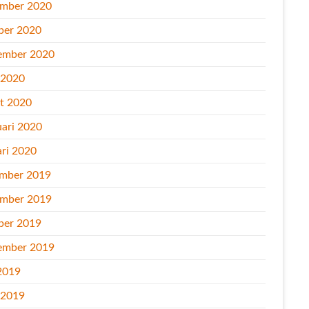
mber 2020
ber 2020
ember 2020
l 2020
t 2020
uari 2020
ari 2020
mber 2019
mber 2019
ber 2019
ember 2019
2019
l 2019