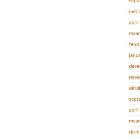
sept
mei 
apri
maar
febr
janu
dece
nove
okto
sept
apri
maar
dece