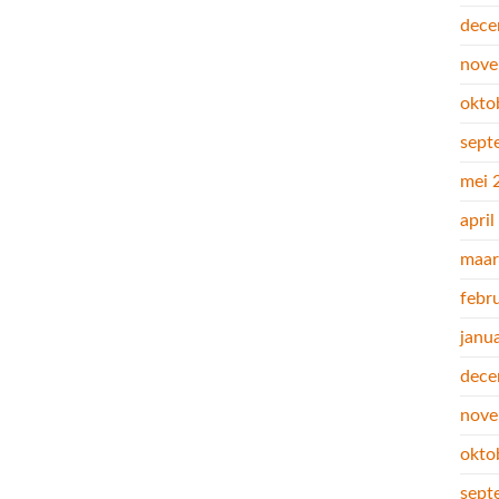
dece
nove
okto
sept
mei 
apri
maar
febr
janu
dece
nove
okto
sept