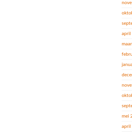
nove
okto
sept
apri
maar
febr
janu
dece
nove
okto
sept
mei 
apri