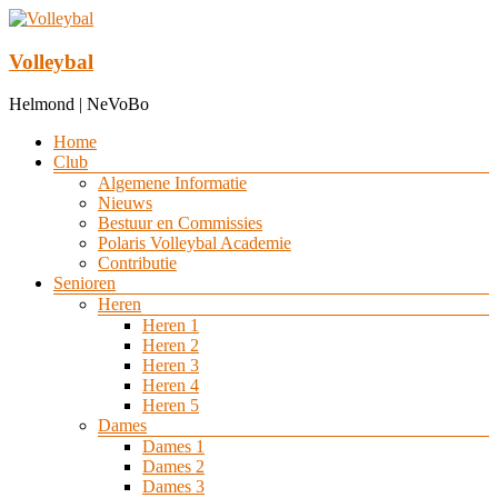
Ga
naar
de
Volleybal
inhoud
Helmond | NeVoBo
Menu
Home
Club
Algemene Informatie
Nieuws
Bestuur en Commissies
Polaris Volleybal Academie
Contributie
Senioren
Heren
Heren 1
Heren 2
Heren 3
Heren 4
Heren 5
Dames
Dames 1
Dames 2
Dames 3