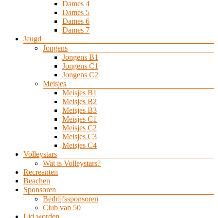
Dames 4
Dames 5
Dames 6
Dames 7
Jeugd
Jongens
Jongens B1
Jongens C1
Jongens C2
Meisjes
Meisjes B1
Meisjes B2
Meisjes B3
Meisjes C1
Meisjes C2
Meisjes C3
Meisjes C4
Volleystars
Wat is Volleystars?
Recreanten
Beachen
Sponsoren
Bedrijfssponsoren
Club van 50
Lid worden