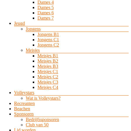
Dames 4
Dames 5
Dames 6
Dames 7
Jeugd
Jongens
Jongens B1
Jongens C1
Jongens C2
Meisjes
Meisjes B1
Meisjes B2
Meisjes B3
Meisjes C1
Meisjes C2
Meisjes C3
Meisjes C4
Volleystars
Wat is Volleystars?
Recreanten
Beachen
Sponsoren
Bedrijfssponsoren
Club van 50
Lid worden