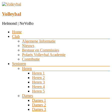
Ga
naar
de
Volleybal
inhoud
Helmond | NeVoBo
Menu
Home
Club
Algemene Informatie
Nieuws
Bestuur en Commissies
Polaris Volleybal Academie
Contributie
Senioren
Heren
Heren 1
Heren 2
Heren 3
Heren 4
Heren 5
Dames
Dames 1
Dames 2
Dames 3