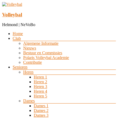
Ga
naar
de
Volleybal
inhoud
Helmond | NeVoBo
Menu
Home
Club
Algemene Informatie
Nieuws
Bestuur en Commissies
Polaris Volleybal Academie
Contributie
Senioren
Heren
Heren 1
Heren 2
Heren 3
Heren 4
Heren 5
Dames
Dames 1
Dames 2
Dames 3