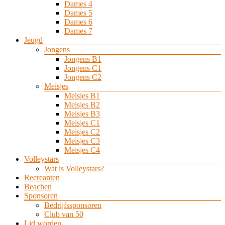
Dames 4
Dames 5
Dames 6
Dames 7
Jeugd
Jongens
Jongens B1
Jongens C1
Jongens C2
Meisjes
Meisjes B1
Meisjes B2
Meisjes B3
Meisjes C1
Meisjes C2
Meisjes C3
Meisjes C4
Volleystars
Wat is Volleystars?
Recreanten
Beachen
Sponsoren
Bedrijfssponsoren
Club van 50
Lid worden