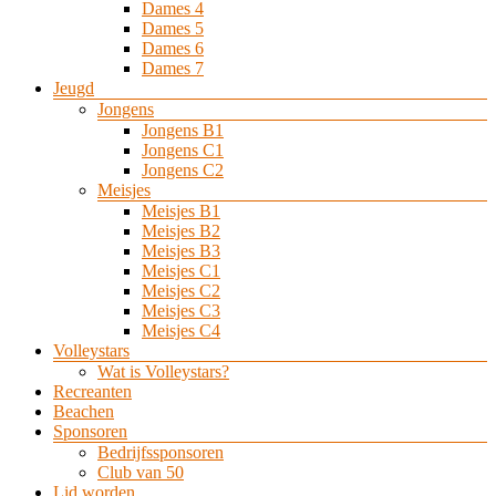
Dames 4
Dames 5
Dames 6
Dames 7
Jeugd
Jongens
Jongens B1
Jongens C1
Jongens C2
Meisjes
Meisjes B1
Meisjes B2
Meisjes B3
Meisjes C1
Meisjes C2
Meisjes C3
Meisjes C4
Volleystars
Wat is Volleystars?
Recreanten
Beachen
Sponsoren
Bedrijfssponsoren
Club van 50
Lid worden