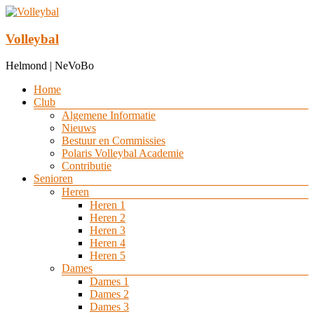
Ga
naar
de
Volleybal
inhoud
Helmond | NeVoBo
Menu
Home
Club
Algemene Informatie
Nieuws
Bestuur en Commissies
Polaris Volleybal Academie
Contributie
Senioren
Heren
Heren 1
Heren 2
Heren 3
Heren 4
Heren 5
Dames
Dames 1
Dames 2
Dames 3