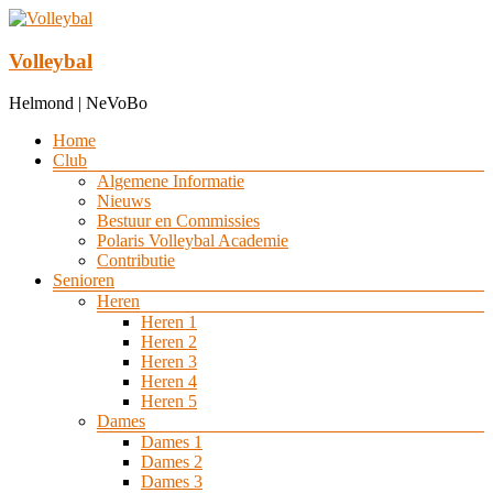
Ga
naar
de
Volleybal
inhoud
Helmond | NeVoBo
Menu
Home
Club
Algemene Informatie
Nieuws
Bestuur en Commissies
Polaris Volleybal Academie
Contributie
Senioren
Heren
Heren 1
Heren 2
Heren 3
Heren 4
Heren 5
Dames
Dames 1
Dames 2
Dames 3