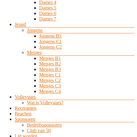
Dames 4
Dames 5
Dames 6
Dames 7
Jeugd
Jongens
Jongens B1
Jongens C1
Jongens C2
Meisjes
Meisjes B1
Meisjes B2
Meisjes B3
Meisjes C1
Meisjes C2
Meisjes C3
Meisjes C4
Volleystars
Wat is Volleystars?
Recreanten
Beachen
Sponsoren
Bedrijfssponsoren
Club van 50
Lid worden