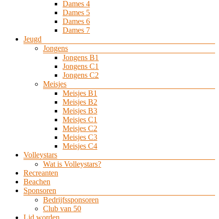
Dames 4
Dames 5
Dames 6
Dames 7
Jeugd
Jongens
Jongens B1
Jongens C1
Jongens C2
Meisjes
Meisjes B1
Meisjes B2
Meisjes B3
Meisjes C1
Meisjes C2
Meisjes C3
Meisjes C4
Volleystars
Wat is Volleystars?
Recreanten
Beachen
Sponsoren
Bedrijfssponsoren
Club van 50
Lid worden