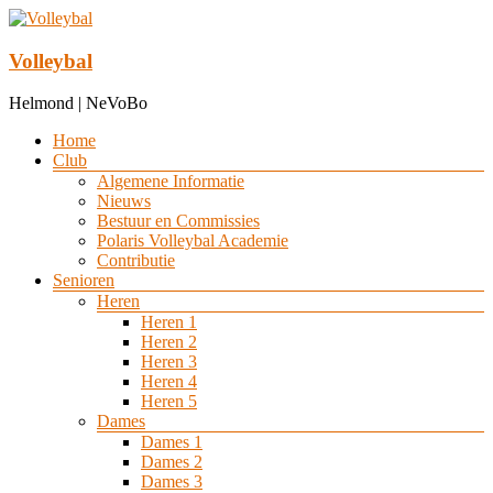
Ga
naar
de
Volleybal
inhoud
Helmond | NeVoBo
Menu
Home
Club
Algemene Informatie
Nieuws
Bestuur en Commissies
Polaris Volleybal Academie
Contributie
Senioren
Heren
Heren 1
Heren 2
Heren 3
Heren 4
Heren 5
Dames
Dames 1
Dames 2
Dames 3