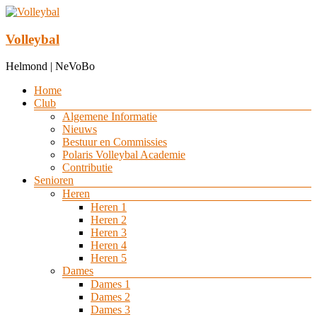
Ga
naar
de
Volleybal
inhoud
Helmond | NeVoBo
Menu
Home
Club
Algemene Informatie
Nieuws
Bestuur en Commissies
Polaris Volleybal Academie
Contributie
Senioren
Heren
Heren 1
Heren 2
Heren 3
Heren 4
Heren 5
Dames
Dames 1
Dames 2
Dames 3