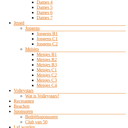
Dames 4
Dames 5
Dames 6
Dames 7
Jeugd
Jongens
Jongens B1
Jongens C1
Jongens C2
Meisjes
Meisjes B1
Meisjes B2
Meisjes B3
Meisjes C1
Meisjes C2
Meisjes C3
Meisjes C4
Volleystars
Wat is Volleystars?
Recreanten
Beachen
Sponsoren
Bedrijfssponsoren
Club van 50
Lid worden