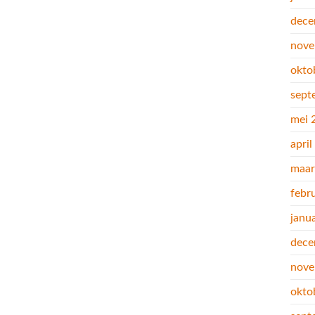
dece
nove
okto
sept
mei 
apri
maar
febr
janu
dece
nove
okto