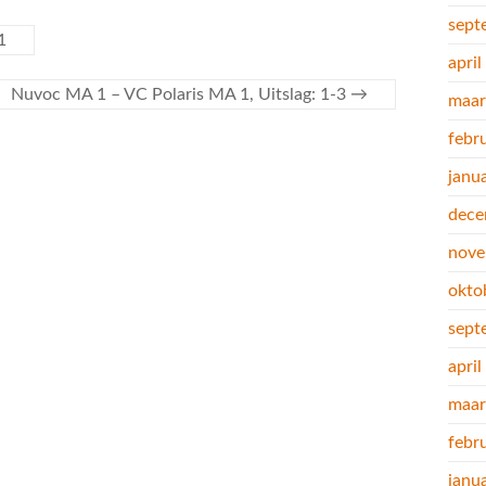
sept
1
apri
Nuvoc MA 1 – VC Polaris MA 1, Uitslag: 1-3
→
maar
febr
janu
dece
nove
okto
sept
apri
maar
febr
janu