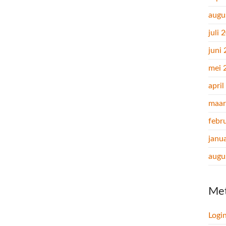
augu
juli 
juni
mei 
apri
maar
febr
janu
augu
Me
Logi