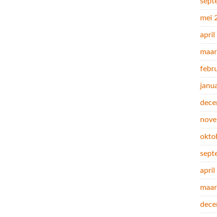
sept
mei 
apri
maar
febr
janu
dece
nove
okto
sept
apri
maar
dece