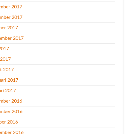
mber 2017
mber 2017
ber 2017
ember 2017
2017
l 2017
t 2017
uari 2017
ari 2017
mber 2016
mber 2016
ber 2016
ember 2016