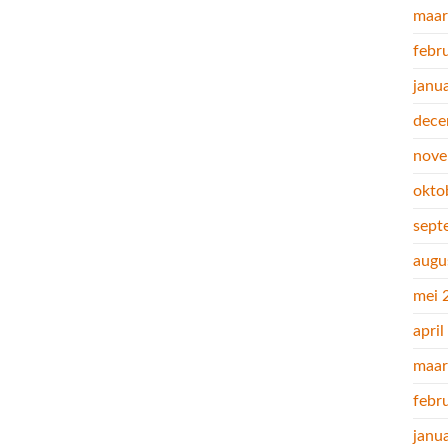
maar
febr
janu
dece
nove
okto
sept
augu
mei 
apri
maar
febr
janu