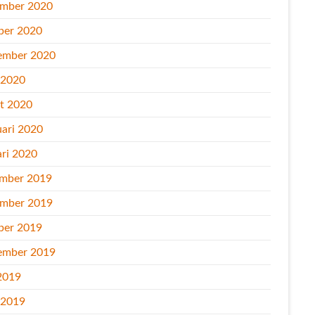
mber 2020
ber 2020
ember 2020
l 2020
t 2020
uari 2020
ari 2020
mber 2019
mber 2019
ber 2019
ember 2019
2019
l 2019