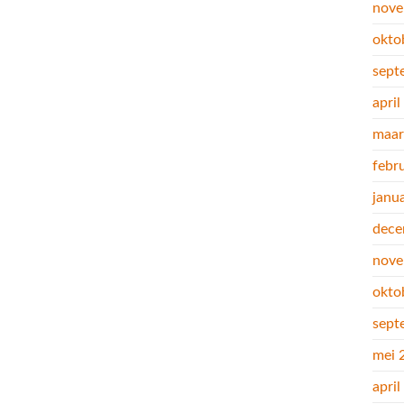
nove
okto
sept
apri
maar
febr
janu
dece
nove
okto
sept
mei 
apri