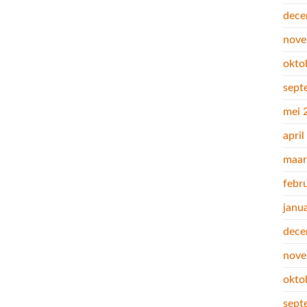
dece
nove
okto
sept
mei 
apri
maar
febr
janu
dece
nove
okto
sept