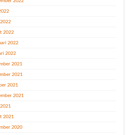
ember 2022
2022
l 2022
t 2022
uari 2022
ari 2022
mber 2021
mber 2021
ber 2021
ember 2021
l 2021
t 2021
mber 2020