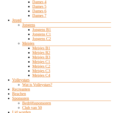
Dames 4
Dames 5
Dames 6
Dames 7
Jeugd
Jongens
Jongens B1
Jongens C1
Jongens C2
Meisjes
Meisjes B1
Meisjes B2
Meisjes B3
Meisjes C1
Meisjes C2
Meisjes C3
Meisjes C4
Volleystars
Wat is Volleystars?
Recreanten
Beachen
Sponsoren
Bedrijfssponsoren
Club van 50
Lid worden