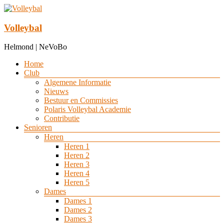
Ga
naar
de
Volleybal
inhoud
Helmond | NeVoBo
Menu
Home
Club
Algemene Informatie
Nieuws
Bestuur en Commissies
Polaris Volleybal Academie
Contributie
Senioren
Heren
Heren 1
Heren 2
Heren 3
Heren 4
Heren 5
Dames
Dames 1
Dames 2
Dames 3