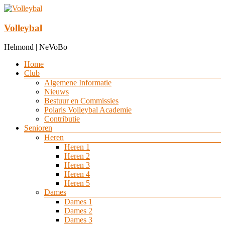
Ga
naar
de
Volleybal
inhoud
Helmond | NeVoBo
Menu
Home
Club
Algemene Informatie
Nieuws
Bestuur en Commissies
Polaris Volleybal Academie
Contributie
Senioren
Heren
Heren 1
Heren 2
Heren 3
Heren 4
Heren 5
Dames
Dames 1
Dames 2
Dames 3