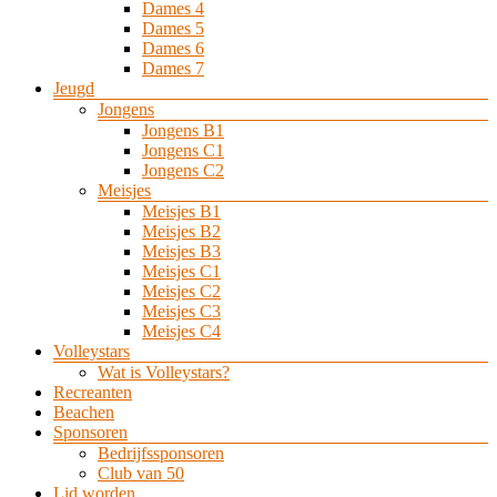
Dames 4
Dames 5
Dames 6
Dames 7
Jeugd
Jongens
Jongens B1
Jongens C1
Jongens C2
Meisjes
Meisjes B1
Meisjes B2
Meisjes B3
Meisjes C1
Meisjes C2
Meisjes C3
Meisjes C4
Volleystars
Wat is Volleystars?
Recreanten
Beachen
Sponsoren
Bedrijfssponsoren
Club van 50
Lid worden