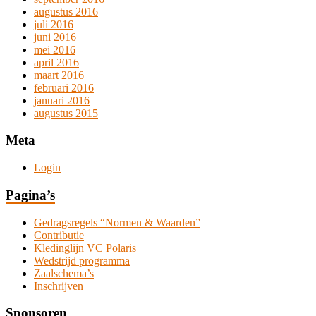
augustus 2016
juli 2016
juni 2016
mei 2016
april 2016
maart 2016
februari 2016
januari 2016
augustus 2015
Meta
Login
Pagina’s
Gedragsregels “Normen & Waarden”
Contributie
Kledinglijn VC Polaris
Wedstrijd programma
Zaalschema’s
Inschrijven
Sponsoren