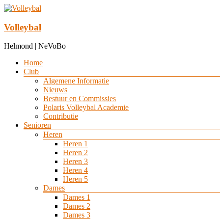
Ga
naar
de
Volleybal
inhoud
Helmond | NeVoBo
Menu
Home
Club
Algemene Informatie
Nieuws
Bestuur en Commissies
Polaris Volleybal Academie
Contributie
Senioren
Heren
Heren 1
Heren 2
Heren 3
Heren 4
Heren 5
Dames
Dames 1
Dames 2
Dames 3