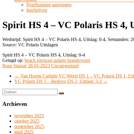
Proeftraining aanvragen
Inschrijven
Spirit HS 4 – VC Polaris HS 4, U
Wedstrijd: Spirit HS 4 – VC Polaris HS 4, Uitslag: 0-4, Setstanden: 
Source: VC Polaris Uitslagen
Spirit HS 4 – VC Polaris HS 4, Uitslag: 0-4
Getagd op:
beach toernooi polaris brandevoort
Boaz Stassar
28-01-2023
Uncategorized
←
Van Hoorn Carbide VC Weert DS 1 – VC Polaris DS 1, Uits
VC Polaris DS 5 – Bedovo DS 2, Uitslag: 3-2
→
Archieven
november 2025
oktober 2025
september 2025
april 2025