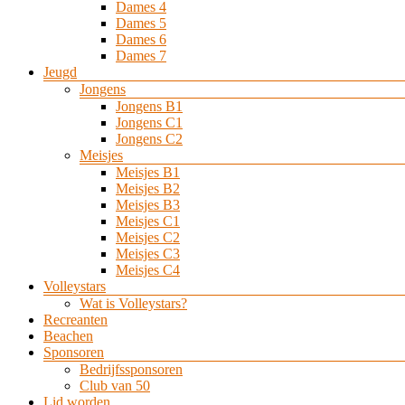
Dames 4
Dames 5
Dames 6
Dames 7
Jeugd
Jongens
Jongens B1
Jongens C1
Jongens C2
Meisjes
Meisjes B1
Meisjes B2
Meisjes B3
Meisjes C1
Meisjes C2
Meisjes C3
Meisjes C4
Volleystars
Wat is Volleystars?
Recreanten
Beachen
Sponsoren
Bedrijfssponsoren
Club van 50
Lid worden