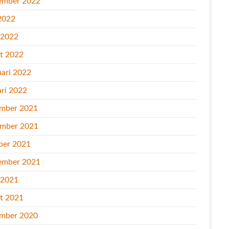
ember 2022
2022
l 2022
t 2022
uari 2022
ari 2022
mber 2021
mber 2021
ber 2021
ember 2021
l 2021
t 2021
mber 2020