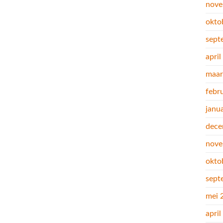
nove
okto
sept
apri
maar
febr
janu
dece
nove
okto
sept
mei 
apri