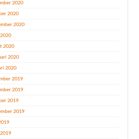
mber 2020
ber 2020
ember 2020
l 2020
t 2020
uari 2020
ari 2020
mber 2019
mber 2019
ber 2019
ember 2019
2019
l 2019