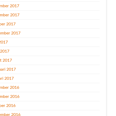
mber 2017
mber 2017
ber 2017
ember 2017
2017
l 2017
t 2017
uari 2017
ari 2017
mber 2016
mber 2016
ber 2016
ember 2016