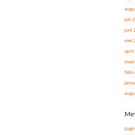
augu
juli 
juni
mei 
apri
maar
febr
janu
augu
Me
Logi