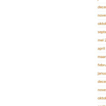
dece
nove
okto
sept
mei 
apri
maar
febr
janu
dece
nove
okto