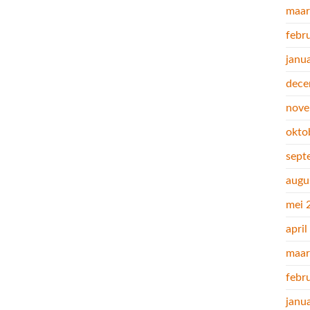
maar
febr
janu
dece
nove
okto
sept
augu
mei 
apri
maar
febr
janu