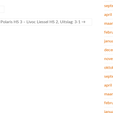
sept
apri
Polaris HS 3 – Livoc Liessel HS 2, Uitslag: 3-1
→
maar
febr
janu
dece
nove
okto
sept
apri
maar
febr
janu