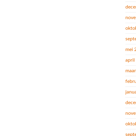
dece
nove
okto
sept
mei 
apri
maar
febr
janu
dece
nove
okto
sept