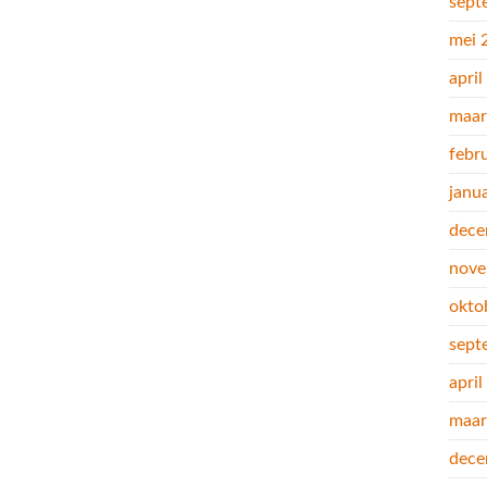
sept
mei 
apri
maar
febr
janu
dece
nove
okto
sept
apri
maar
dece