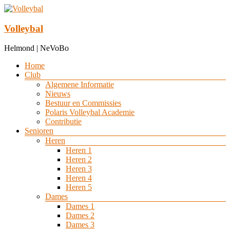
Ga
naar
de
Volleybal
inhoud
Helmond | NeVoBo
Menu
Home
Club
Algemene Informatie
Nieuws
Bestuur en Commissies
Polaris Volleybal Academie
Contributie
Senioren
Heren
Heren 1
Heren 2
Heren 3
Heren 4
Heren 5
Dames
Dames 1
Dames 2
Dames 3