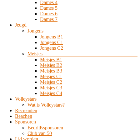
Dames 4
Dames 5
Dames 6
Dames 7
Jeugd
Jongens
Jongens B1
Jongens C1
Jongens C2
Meisjes
Meisjes B1
Meisjes B2
Meisjes B3
Meisjes C1
Meisjes C2
Meisjes C3
Meisjes C4
Volleystars
Wat is Volleystars?
Recreanten
Beachen
Sponsoren
Bedrijfssponsoren
Club van 50
Lid worden