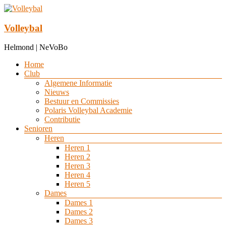
Ga
naar
de
Volleybal
inhoud
Helmond | NeVoBo
Menu
Home
Club
Algemene Informatie
Nieuws
Bestuur en Commissies
Polaris Volleybal Academie
Contributie
Senioren
Heren
Heren 1
Heren 2
Heren 3
Heren 4
Heren 5
Dames
Dames 1
Dames 2
Dames 3