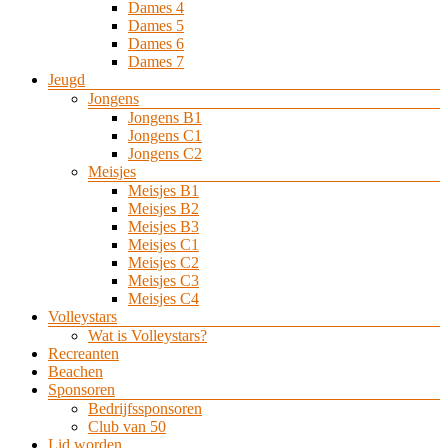
Dames 4
Dames 5
Dames 6
Dames 7
Jeugd
Jongens
Jongens B1
Jongens C1
Jongens C2
Meisjes
Meisjes B1
Meisjes B2
Meisjes B3
Meisjes C1
Meisjes C2
Meisjes C3
Meisjes C4
Volleystars
Wat is Volleystars?
Recreanten
Beachen
Sponsoren
Bedrijfssponsoren
Club van 50
Lid worden