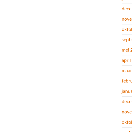
dece
nove
okto
sept
mei 
apri
maar
febr
janu
dece
nove
okto