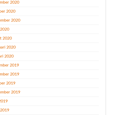
mber 2020
ber 2020
ember 2020
l 2020
t 2020
uari 2020
ari 2020
mber 2019
mber 2019
ber 2019
ember 2019
2019
l 2019