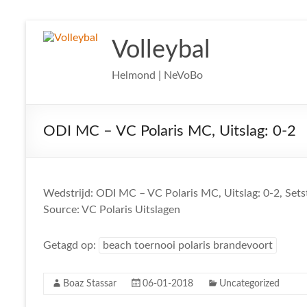
Ga
naar
Volleybal
de
inhoud
Helmond | NeVoBo
ODI MC – VC Polaris MC, Uitslag: 0-2
Wedstrijd: ODI MC – VC Polaris MC, Uitslag: 0-2, Sets
Source: VC Polaris Uitslagen
Getagd op:
beach toernooi polaris brandevoort
Boaz Stassar
06-01-2018
Uncategorized