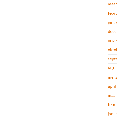
maar
febr
janu
dece
nove
okto
sept
augu
mei 
apri
maar
febr
janu