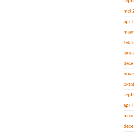
sept
mei 
apri
maar
febr
janu
dece
nove
okto
sept
apri
maar
dece