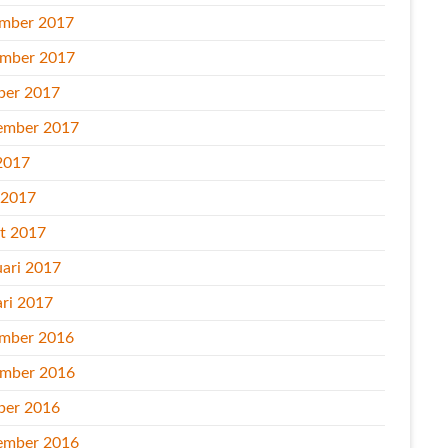
mber 2017
mber 2017
ber 2017
ember 2017
2017
l 2017
t 2017
uari 2017
ari 2017
mber 2016
mber 2016
ber 2016
ember 2016