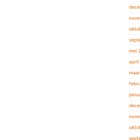
dece
nove
okto
sept
mei 
apri
maar
febr
janu
dece
nove
okto
sept