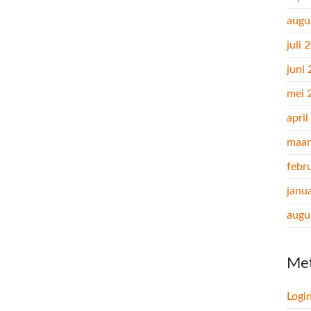
augu
juli 
juni
mei 
apri
maar
febr
janu
augu
Me
Logi