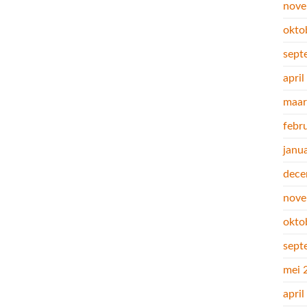
nove
okto
sept
apri
maar
febr
janu
dece
nove
okto
sept
mei 
apri