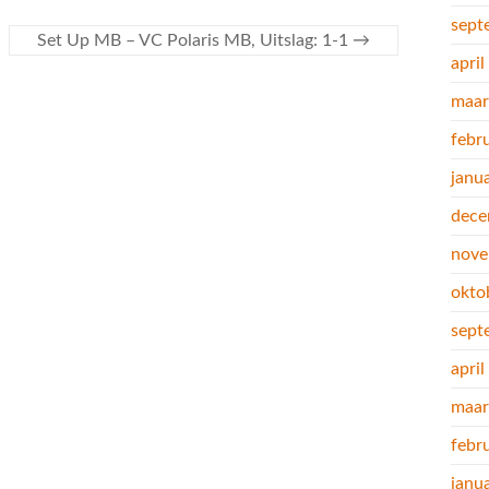
sept
Set Up MB – VC Polaris MB, Uitslag: 1-1
→
apri
maar
febr
janu
dece
nove
okto
sept
apri
maar
febr
janu