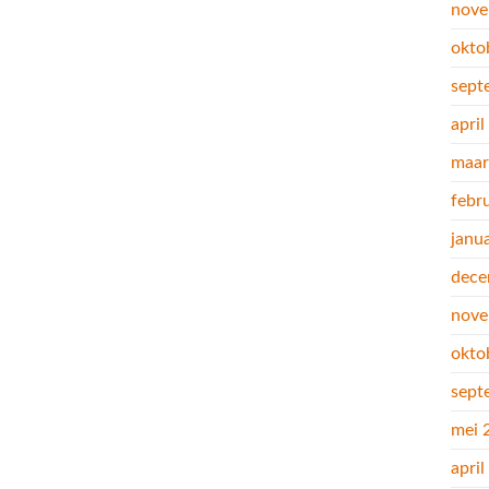
nove
okto
sept
apri
maar
febr
janu
dece
nove
okto
sept
mei 
apri