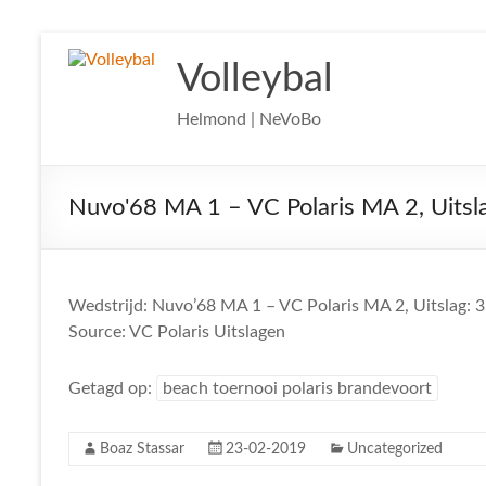
Ga
naar
Volleybal
de
inhoud
Helmond | NeVoBo
Nuvo'68 MA 1 – VC Polaris MA 2, Uitsl
Wedstrijd: Nuvo’68 MA 1 – VC Polaris MA 2, Uitslag: 3
Source: VC Polaris Uitslagen
Getagd op:
beach toernooi polaris brandevoort
Boaz Stassar
23-02-2019
Uncategorized