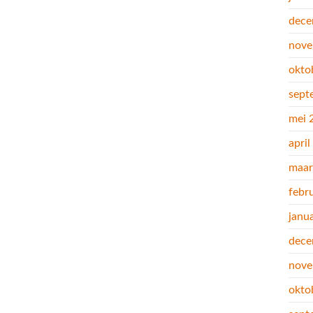
dece
nove
okto
sept
mei 
apri
maar
febr
janu
dece
nove
okto