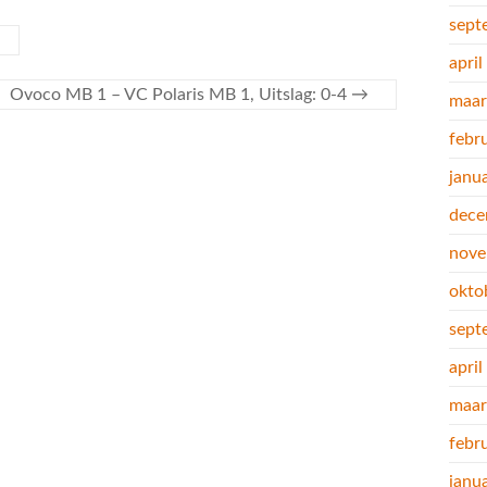
sept
apri
Ovoco MB 1 – VC Polaris MB 1, Uitslag: 0-4
→
maar
febr
janu
dece
nove
okto
sept
apri
maar
febr
janu