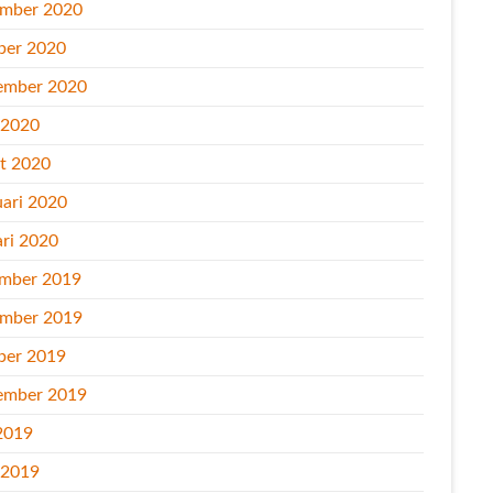
mber 2020
ber 2020
ember 2020
l 2020
t 2020
uari 2020
ari 2020
mber 2019
mber 2019
ber 2019
ember 2019
2019
l 2019