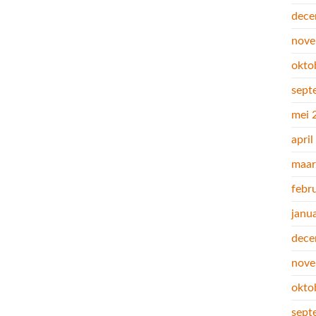
dece
nove
okto
sept
mei 
apri
maar
febr
janu
dece
nove
okto
sept