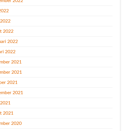
ember 2022
2022
l 2022
t 2022
uari 2022
ari 2022
mber 2021
mber 2021
ber 2021
ember 2021
l 2021
t 2021
mber 2020