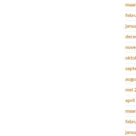
maar
febr
janu
dece
nove
okto
sept
augu
mei 
apri
maar
febr
janu