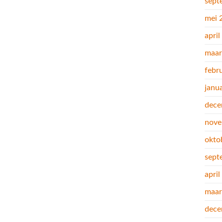
sept
mei 
apri
maar
febr
janu
dece
nove
okto
sept
apri
maar
dece