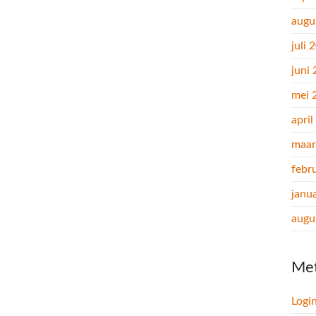
augu
juli 
juni
mei 
apri
maar
febr
janu
augu
Me
Logi