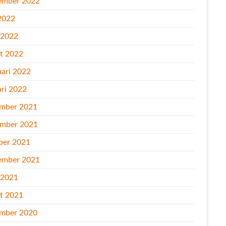
ember 2022
2022
l 2022
t 2022
uari 2022
ari 2022
mber 2021
mber 2021
ber 2021
ember 2021
l 2021
t 2021
mber 2020