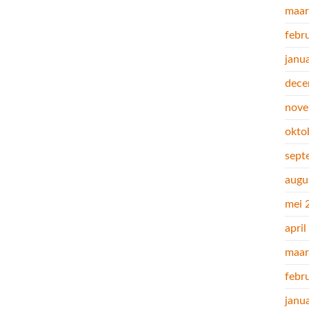
maar
febr
janu
dece
nove
okto
sept
augu
mei 
apri
maar
febr
janu