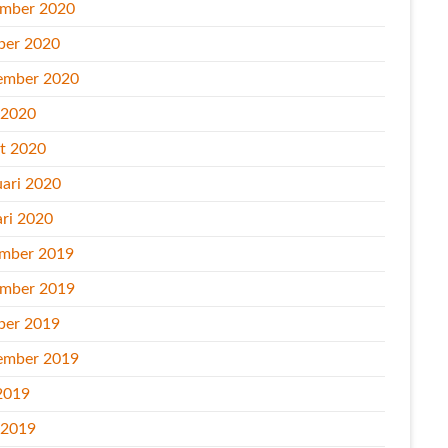
mber 2020
ber 2020
ember 2020
l 2020
t 2020
uari 2020
ari 2020
mber 2019
mber 2019
ber 2019
ember 2019
2019
l 2019