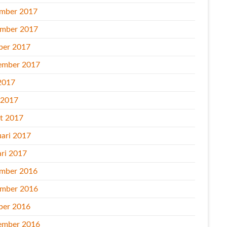
mber 2017
mber 2017
ber 2017
ember 2017
2017
l 2017
t 2017
uari 2017
ari 2017
mber 2016
mber 2016
ber 2016
ember 2016