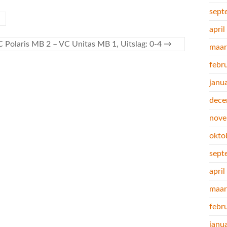
sept
apri
 Polaris MB 2 – VC Unitas MB 1, Uitslag: 0-4
→
maar
febr
janu
dece
nove
okto
sept
apri
maar
febr
janu