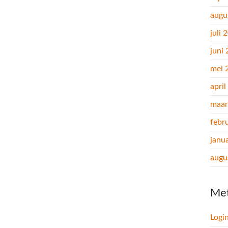
augu
juli 
juni
mei 
apri
maar
febr
janu
augu
Me
Logi