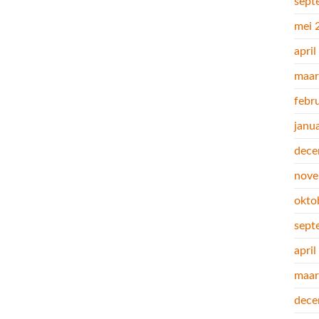
sept
mei 
apri
maar
febr
janu
dece
nove
okto
sept
apri
maar
dece