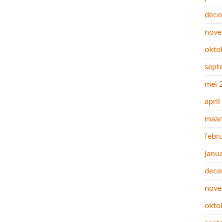
dece
nove
okto
sept
mei 
apri
maar
febr
janu
dece
nove
okto