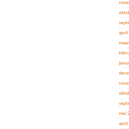
nove
okto
sept
apri
maar
febr
janu
dece
nove
okto
sept
mei 
apri