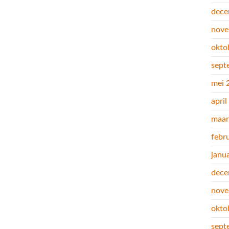
dece
nove
okto
sept
mei 
apri
maar
febr
janu
dece
nove
okto
sept