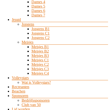
Dames 4
Dames 5
Dames 6
Dames 7
Jeugd
Jongens
Jongens B1
Jongens C1
Jongens C2
Meisjes
Meisjes B1
Meisjes B2
Meisjes B3
Meisjes C1
Meisjes C2
Meisjes C3
Meisjes C4
Volleystars
Wat is Volleystars?
Recreanten
Beachen
Sponsoren
Bedrijfssponsoren
Club van 50
Lid worden