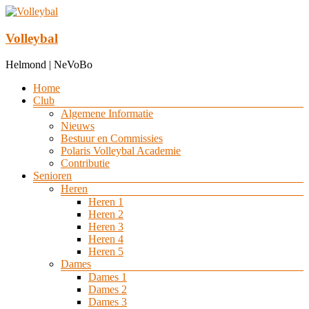
Ga
naar
de
Volleybal
inhoud
Helmond | NeVoBo
Menu
Home
Club
Algemene Informatie
Nieuws
Bestuur en Commissies
Polaris Volleybal Academie
Contributie
Senioren
Heren
Heren 1
Heren 2
Heren 3
Heren 4
Heren 5
Dames
Dames 1
Dames 2
Dames 3