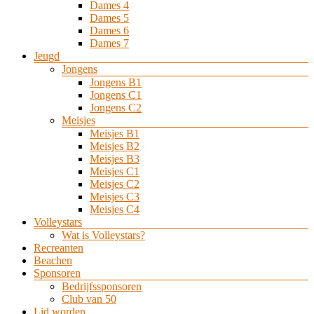
Dames 4
Dames 5
Dames 6
Dames 7
Jeugd
Jongens
Jongens B1
Jongens C1
Jongens C2
Meisjes
Meisjes B1
Meisjes B2
Meisjes B3
Meisjes C1
Meisjes C2
Meisjes C3
Meisjes C4
Volleystars
Wat is Volleystars?
Recreanten
Beachen
Sponsoren
Bedrijfssponsoren
Club van 50
Lid worden