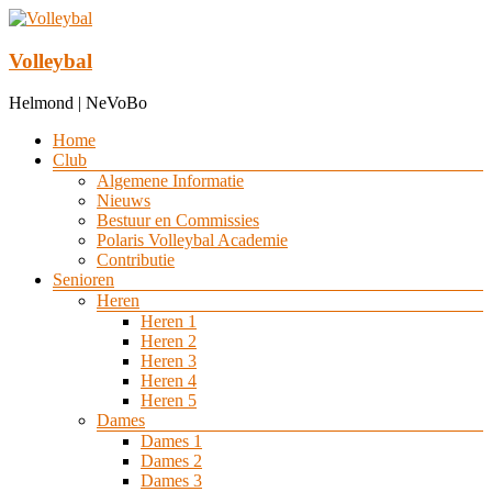
Ga
naar
de
Volleybal
inhoud
Helmond | NeVoBo
Menu
Home
Club
Algemene Informatie
Nieuws
Bestuur en Commissies
Polaris Volleybal Academie
Contributie
Senioren
Heren
Heren 1
Heren 2
Heren 3
Heren 4
Heren 5
Dames
Dames 1
Dames 2
Dames 3