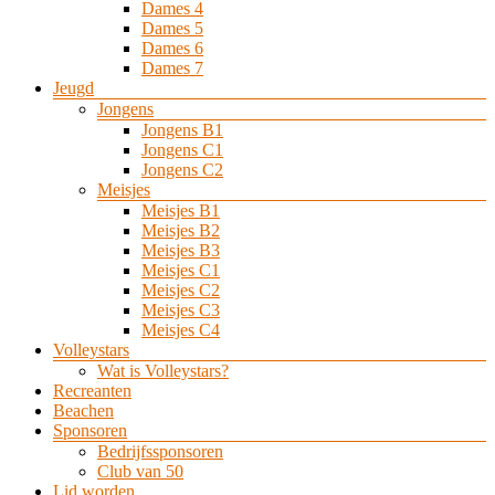
Dames 4
Dames 5
Dames 6
Dames 7
Jeugd
Jongens
Jongens B1
Jongens C1
Jongens C2
Meisjes
Meisjes B1
Meisjes B2
Meisjes B3
Meisjes C1
Meisjes C2
Meisjes C3
Meisjes C4
Volleystars
Wat is Volleystars?
Recreanten
Beachen
Sponsoren
Bedrijfssponsoren
Club van 50
Lid worden