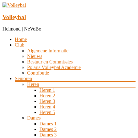
Ga
naar
de
Volleybal
inhoud
Helmond | NeVoBo
Menu
Home
Club
Algemene Informatie
Nieuws
Bestuur en Commissies
Polaris Volleybal Academie
Contributie
Senioren
Heren
Heren 1
Heren 2
Heren 3
Heren 4
Heren 5
Dames
Dames 1
Dames 2
Dames 3