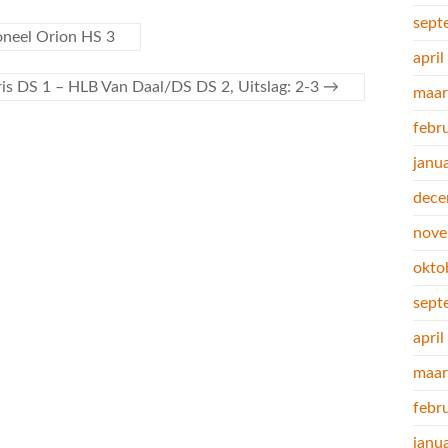
sept
oneel Orion HS 3
apri
is DS 1 – HLB Van Daal/DS DS 2, Uitslag: 2-3
→
maar
febr
janu
dece
nove
okto
sept
apri
maar
febr
janu