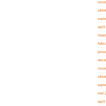
nove
okto
sept
apri
maar
febr
janu
dece
nove
okto
sept
mei 
apri