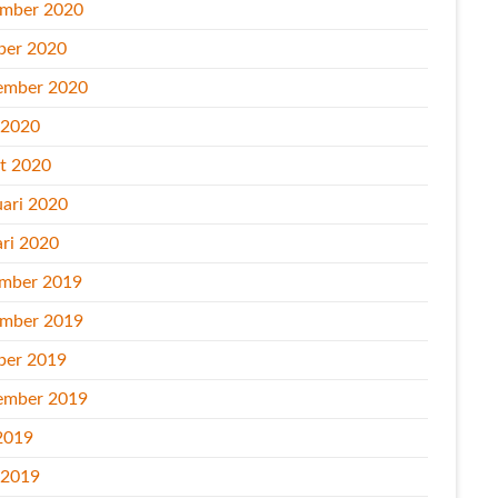
mber 2020
ber 2020
ember 2020
l 2020
t 2020
uari 2020
ari 2020
mber 2019
mber 2019
ber 2019
ember 2019
2019
l 2019