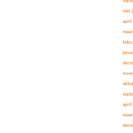
sept
mei 
apri
maar
febr
janu
dece
nove
okto
sept
apri
maar
dece