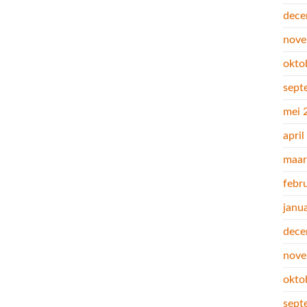
dece
nove
okto
sept
mei 
apri
maar
febr
janu
dece
nove
okto
sept