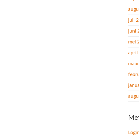
augu
juli 
juni
mei 
apri
maar
febr
janu
augu
Me
Logi