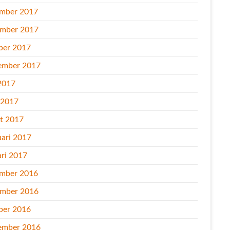
mber 2017
mber 2017
ber 2017
ember 2017
2017
l 2017
t 2017
uari 2017
ari 2017
mber 2016
mber 2016
ber 2016
ember 2016