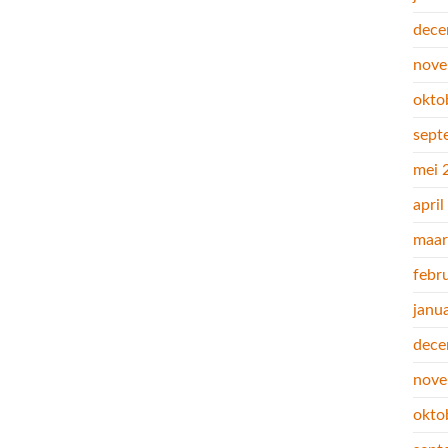
dece
nove
okto
sept
mei 
apri
maar
febr
janu
dece
nove
okto