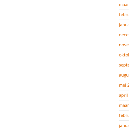
maar
febr
janu
dece
nove
okto
sept
augu
mei 
apri
maar
febr
janu