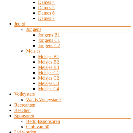
Dames 4
Dames 5
Dames 6
Dames 7
Jeugd
Jongens
Jongens B1
Jongens C1
Jongens C2
Meisjes
Meisjes B1
Meisjes B2
Meisjes B3
Meisjes C1
Meisjes C2
Meisjes C3
Meisjes C4
Volleystars
Wat is Volleystars?
Recreanten
Beachen
Sponsoren
Bedrijfssponsoren
Club van 50
Lid worden