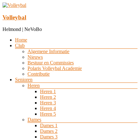
Ga
naar
de
Volleybal
inhoud
Helmond | NeVoBo
Menu
Home
Club
Algemene Informatie
Nieuws
Bestuur en Commissies
Polaris Volleybal Academie
Contributie
Senioren
Heren
Heren 1
Heren 2
Heren 3
Heren 4
Heren 5
Dames
Dames 1
Dames 2
Dames 3