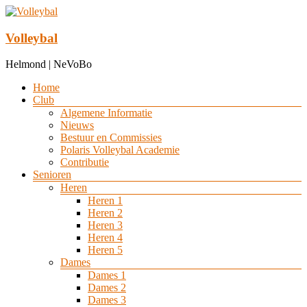
Ga
naar
de
Volleybal
inhoud
Helmond | NeVoBo
Menu
Home
Club
Algemene Informatie
Nieuws
Bestuur en Commissies
Polaris Volleybal Academie
Contributie
Senioren
Heren
Heren 1
Heren 2
Heren 3
Heren 4
Heren 5
Dames
Dames 1
Dames 2
Dames 3