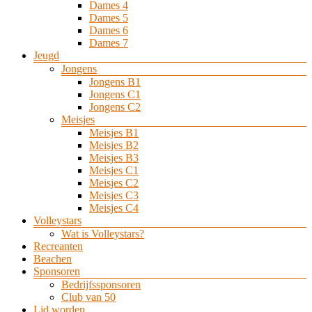
Dames 4
Dames 5
Dames 6
Dames 7
Jeugd
Jongens
Jongens B1
Jongens C1
Jongens C2
Meisjes
Meisjes B1
Meisjes B2
Meisjes B3
Meisjes C1
Meisjes C2
Meisjes C3
Meisjes C4
Volleystars
Wat is Volleystars?
Recreanten
Beachen
Sponsoren
Bedrijfssponsoren
Club van 50
Lid worden