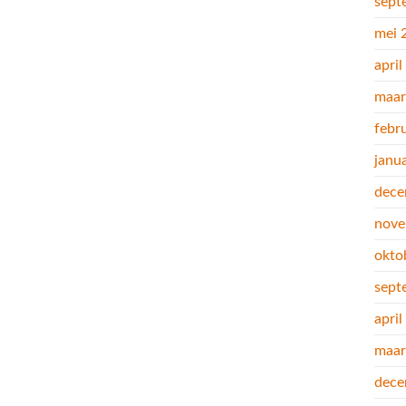
sept
mei 
apri
maar
febr
janu
dece
nove
okto
sept
apri
maar
dece