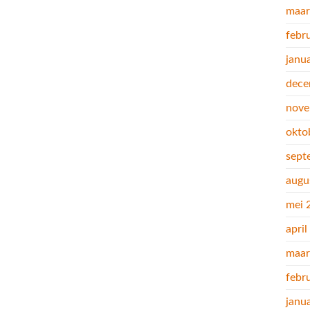
maar
febr
janu
dece
nove
okto
sept
augu
mei 
apri
maar
febr
janu