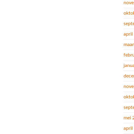
nove
okto
sept
apri
maar
febr
janu
dece
nove
okto
sept
mei 
apri