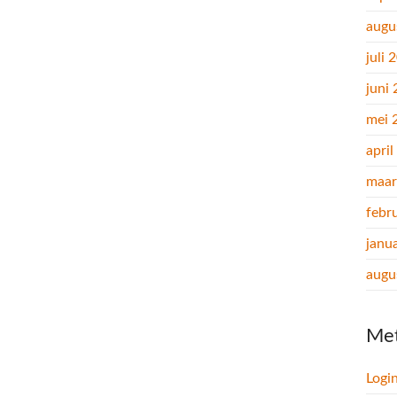
augu
juli 
juni
mei 
apri
maar
febr
janu
augu
Me
Logi