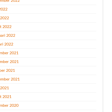
ember 2022
2022
l 2022
t 2022
uari 2022
ari 2022
mber 2021
mber 2021
ber 2021
ember 2021
l 2021
t 2021
mber 2020