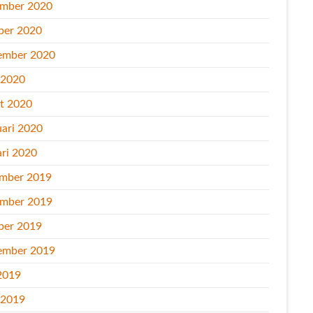
mber 2020
ber 2020
ember 2020
l 2020
t 2020
uari 2020
ari 2020
mber 2019
mber 2019
ber 2019
ember 2019
2019
l 2019