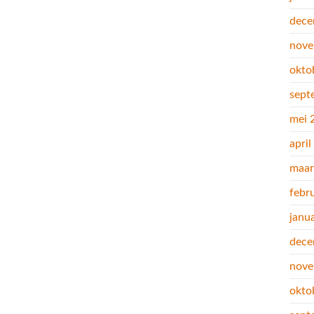
dece
nove
okto
sept
mei 
apri
maar
febr
janu
dece
nove
okto