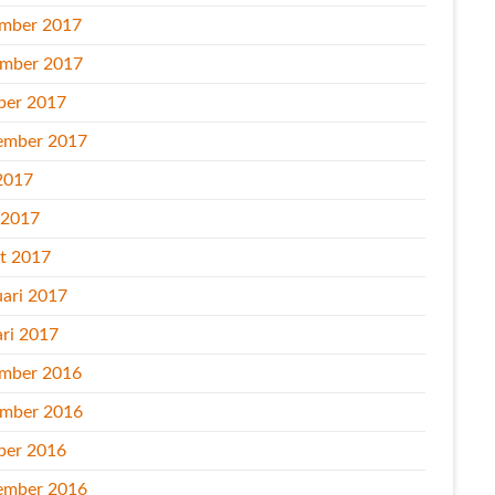
mber 2017
mber 2017
ber 2017
ember 2017
2017
l 2017
t 2017
uari 2017
ari 2017
mber 2016
mber 2016
ber 2016
ember 2016