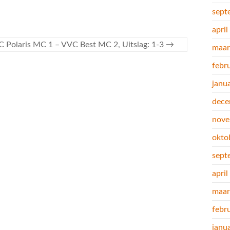
sept
apri
C Polaris MC 1 – VVC Best MC 2, Uitslag: 1-3
→
maar
febr
janu
dece
nove
okto
sept
apri
maar
febr
janu