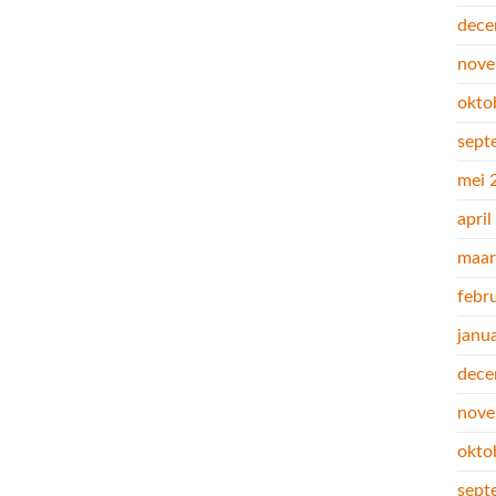
dece
nove
okto
sept
mei 
apri
maar
febr
janu
dece
nove
okto
sept