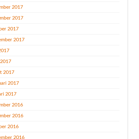
mber 2017
mber 2017
ber 2017
ember 2017
2017
l 2017
t 2017
uari 2017
ari 2017
mber 2016
mber 2016
ber 2016
ember 2016