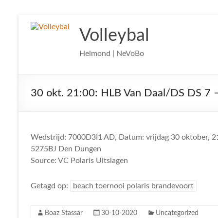
Ga
naar
Volleybal
de
inhoud
Helmond | NeVoBo
30 okt. 21:00: HLB Van Daal/DS DS 7 –
Wedstrijd: 7000D3I1 AD, Datum: vrijdag 30 oktober, 21
5275BJ Den Dungen
Source: VC Polaris Uitslagen
Getagd op:
beach toernooi polaris brandevoort
Boaz Stassar
30-10-2020
Uncategorized