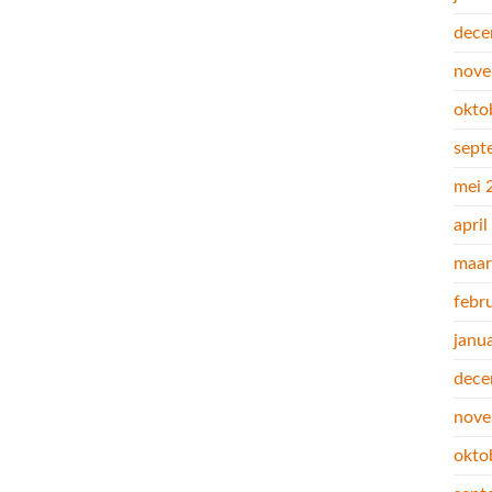
dece
nove
okto
sept
mei 
apri
maar
febr
janu
dece
nove
okto