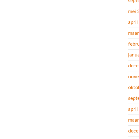
sept
mei 
apri
maar
febr
janu
dece
nove
okto
sept
apri
maar
dece