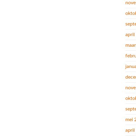
nove
okto
sept
apri
maar
febr
janu
dece
nove
okto
sept
mei 
apri