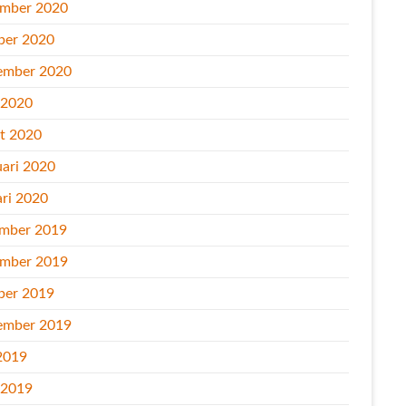
mber 2020
ber 2020
ember 2020
l 2020
t 2020
uari 2020
ari 2020
mber 2019
mber 2019
ber 2019
ember 2019
2019
l 2019