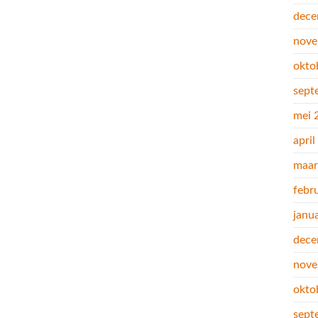
dece
nove
okto
sept
mei 
apri
maar
febr
janu
dece
nove
okto
sept