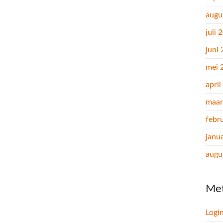
augu
juli 
juni
mei 
apri
maar
febr
janu
augu
Me
Logi