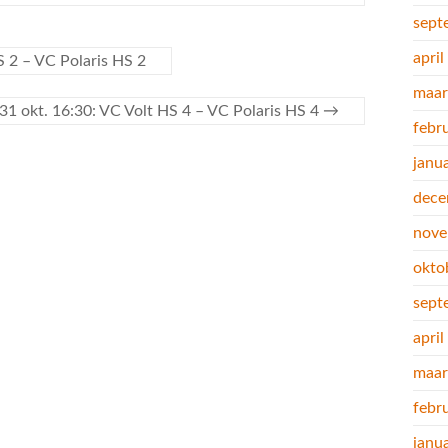
sept
apri
S 2 – VC Polaris HS 2
maar
31 okt. 16:30: VC Volt HS 4 – VC Polaris HS 4
→
febr
janu
dece
nove
okto
sept
apri
maar
febr
janu