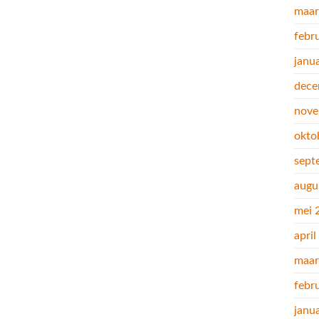
maar
febr
janu
dece
nove
okto
sept
augu
mei 
apri
maar
febr
janu