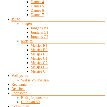
Dames 4
Dames 5
Dames 6
Dames 7
Jeugd
Jongens
Jongens B1
Jongens C1
Jongens C2
Meisjes
Meisjes B1
Meisjes B2
Meisjes B3
Meisjes C1
Meisjes C2
Meisjes C3
Meisjes C4
Volleystars
Wat is Volleystars?
Recreanten
Beachen
Sponsoren
Bedrijfssponsoren
Club van 50
Lid worden