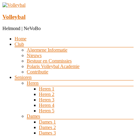
Ga
naar
de
Volleybal
inhoud
Helmond | NeVoBo
Menu
Home
Club
Algemene Informatie
Nieuws
Bestuur en Commissies
Polaris Volleybal Academie
Contributie
Senioren
Heren
Heren 1
Heren 2
Heren 3
Heren 4
Heren 5
Dames
Dames 1
Dames 2
Dames 3