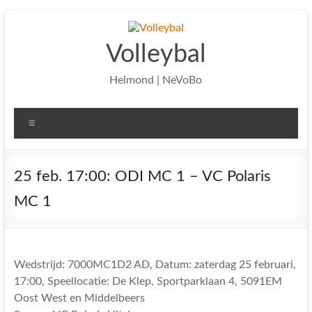
Ga
naar
de
Volleybal
inhoud
Helmond | NeVoBo
Menu
25 feb. 17:00: ODI MC 1 – VC Polaris
MC 1
Wedstrijd: 7000MC1D2 AD, Datum: zaterdag 25 februari,
17:00, Speellocatie: De Klep, Sportparklaan 4, 5091EM
Oost West en Middelbeers