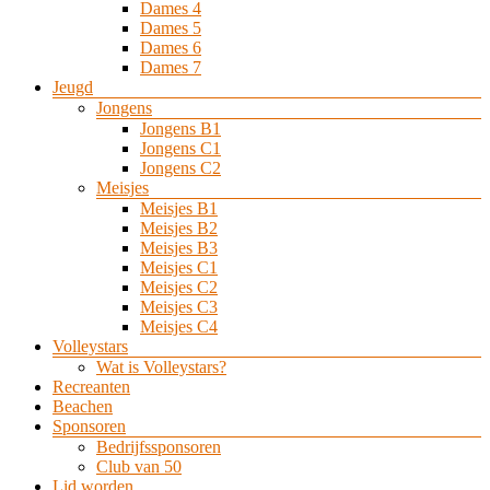
Dames 4
Dames 5
Dames 6
Dames 7
Jeugd
Jongens
Jongens B1
Jongens C1
Jongens C2
Meisjes
Meisjes B1
Meisjes B2
Meisjes B3
Meisjes C1
Meisjes C2
Meisjes C3
Meisjes C4
Volleystars
Wat is Volleystars?
Recreanten
Beachen
Sponsoren
Bedrijfssponsoren
Club van 50
Lid worden