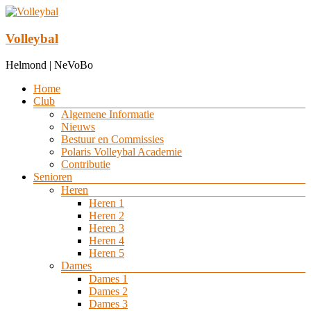
Ga
naar
de
Volleybal
inhoud
Helmond | NeVoBo
Menu
Home
Club
Algemene Informatie
Nieuws
Bestuur en Commissies
Polaris Volleybal Academie
Contributie
Senioren
Heren
Heren 1
Heren 2
Heren 3
Heren 4
Heren 5
Dames
Dames 1
Dames 2
Dames 3