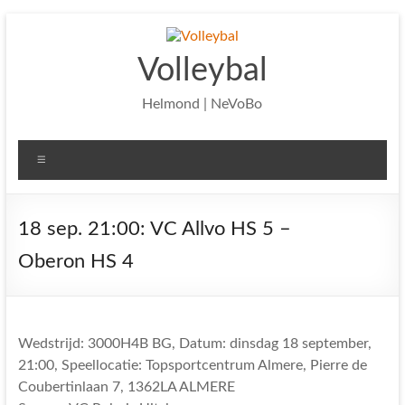
Ga
naar
de
Volleybal
inhoud
Helmond | NeVoBo
Menu
18 sep. 21:00: VC Allvo HS 5 –
Oberon HS 4
Wedstrijd: 3000H4B BG, Datum: dinsdag 18 september,
21:00, Speellocatie: Topsportcentrum Almere, Pierre de
Coubertinlaan 7, 1362LA ALMERE