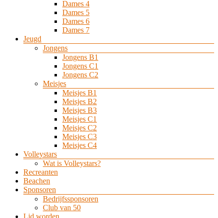
Dames 4
Dames 5
Dames 6
Dames 7
Jeugd
Jongens
Jongens B1
Jongens C1
Jongens C2
Meisjes
Meisjes B1
Meisjes B2
Meisjes B3
Meisjes C1
Meisjes C2
Meisjes C3
Meisjes C4
Volleystars
Wat is Volleystars?
Recreanten
Beachen
Sponsoren
Bedrijfssponsoren
Club van 50
Lid worden