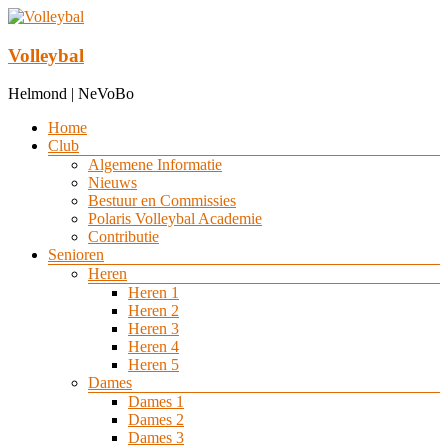
Ga
naar
de
Volleybal
inhoud
Helmond | NeVoBo
Menu
Home
Club
Algemene Informatie
Nieuws
Bestuur en Commissies
Polaris Volleybal Academie
Contributie
Senioren
Heren
Heren 1
Heren 2
Heren 3
Heren 4
Heren 5
Dames
Dames 1
Dames 2
Dames 3