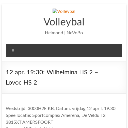
Ga
naar
de
Volleybal
inhoud
Helmond | NeVoBo
Menu
12 apr. 19:30: Wilhelmina HS 2 –
Lovoc HS 2
Wedstrijd: 3000H2E KB, Datum: vrijdag 12 april, 19:30,
Speellocatie: Sportcomplex Amerena, De Velduil 2,
3815XT AMERSFOORT