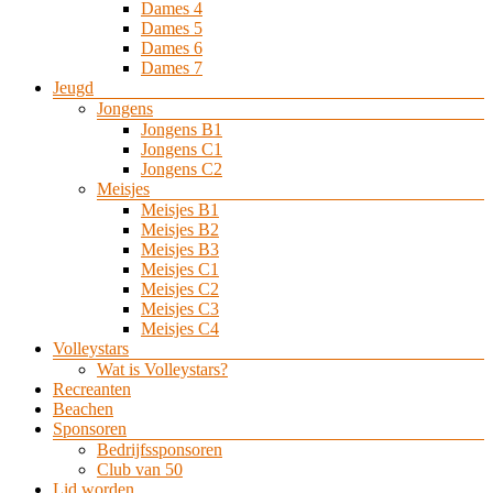
Dames 4
Dames 5
Dames 6
Dames 7
Jeugd
Jongens
Jongens B1
Jongens C1
Jongens C2
Meisjes
Meisjes B1
Meisjes B2
Meisjes B3
Meisjes C1
Meisjes C2
Meisjes C3
Meisjes C4
Volleystars
Wat is Volleystars?
Recreanten
Beachen
Sponsoren
Bedrijfssponsoren
Club van 50
Lid worden