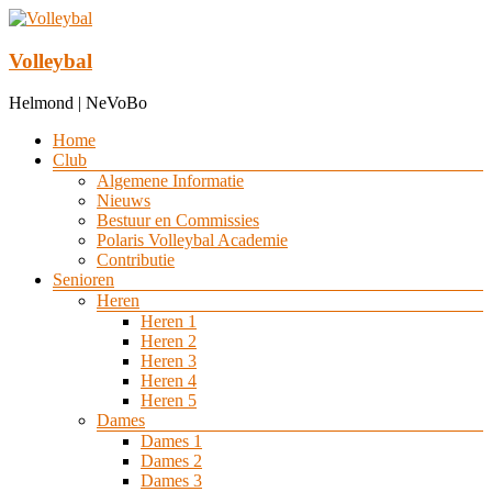
Ga
naar
de
Volleybal
inhoud
Helmond | NeVoBo
Menu
Home
Club
Algemene Informatie
Nieuws
Bestuur en Commissies
Polaris Volleybal Academie
Contributie
Senioren
Heren
Heren 1
Heren 2
Heren 3
Heren 4
Heren 5
Dames
Dames 1
Dames 2
Dames 3